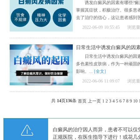
诱发白癜风的因素有哪些?
掌握其症状，积极治疗。很多患
去了治疗的信心，这让患者感到苦
文]
2022-06-09 10:55:45
浏览量
日常生活中诱发白癜风的因
日常生活中诱发白癜风的因
多色素性皮肤病，作为一种顽固
影响。...
[全文]
2022-06-06 11:09:07
浏览量
共
14
页
136
条
首页
上一页
1
2
3
4
5
6
7
8
9
10
白癜风的治疗因人而异，患者不可以仅
正规医院，在医生指导下进行！或花几