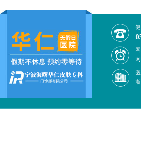
健
0
网
网
医
浙