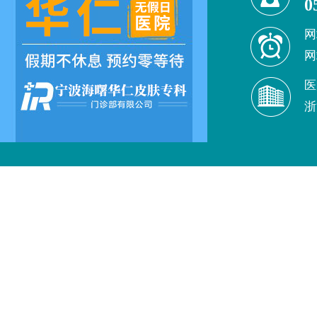
0
网
网
医
浙