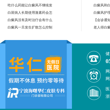
吃什么药能让白癜风不继续发
白癜风和
白斑病人长期使用激素药会怎
白癜风护
白癜风没有及时治疗会有什么
【会诊通知
白癜风一旦发生扩散怎么控制
老人得白
健
0
网
网
医
浙