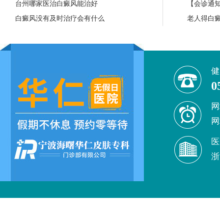
台州哪家医治白癜风能治好
【会诊通知
白癜风没有及时治疗会有什么
老人得白
健
0
网
网
医
浙