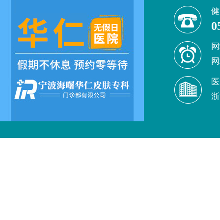
健
0
网
网
医
浙