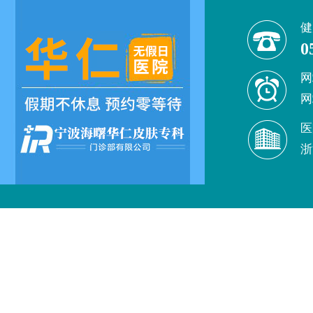
健
0
网
网
医
浙