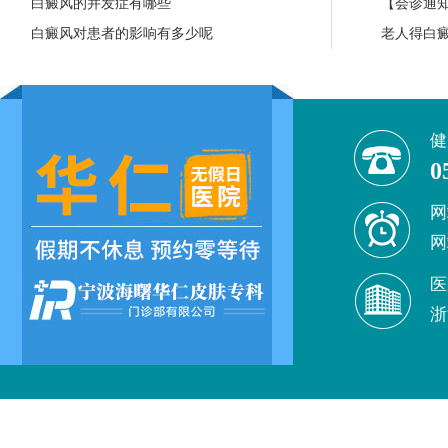
白癜风的并发症有哪些
【会诊通知
白癜风对患者的影响有多少呢
老人得白
健
0
网
网
医
浙