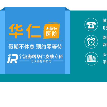
健
0
网
网
医
浙