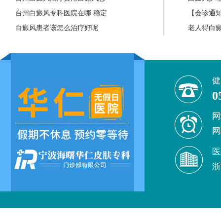
台州白癜风专科医院在哪 稳定
【会诊通知
白癜风患者该怎么治疗好呢
老人得白
健
0
网
网
医
浙