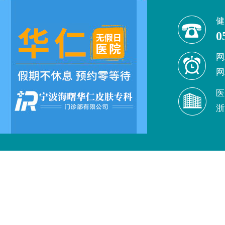
健
0
网
网
医
浙