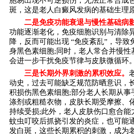
胞易出现不可逆损伤，无法正常合成
斑，这是老人白癜风发病的基础生理
二是免疫功能衰退与慢性基础病
功能逐渐老化，免疫细胞识别与清除
降，反而可能出现 “免疫紊乱”，导
身黑色素细胞;同时，老人常合并慢性
会进一步干扰免疫节律与皮肤微循环
三是长期外界刺激的累积效应。
动史，过去可能缺乏规范防晒意识，
积损伤黑色素细胞;部分老人长期从事
涤剂或粗糙衣物，皮肤长期受摩擦、
持续受损;此外，老人皮肤伤口愈合能
蚊虫叮咬后抓挠引发的炎症，也可能通过
发白斑，这些长期累积的刺激，成为