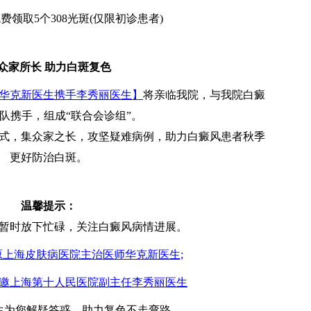
费领取5个308光斑(仅限初诊患者)
众家所长 助力白斑复色
华克新医生携手李秀丽医生】
将亲临我院，与我院白癜
队携手，组成“联合会诊组”。
式，集众家之长，攻坚疑难病例，助力白癜风患者秋季
更好防治白斑。
温馨提示：
暂时放下忙碌，关注白癜风病情进展。
，原上海皮肤病医院主治医师华克新医生;
，诚邀上海第十人民医院副主任李秀丽医生
生为您解疑答惑，助力复色不走弯路。