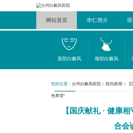
网站首页
华仁简介
医
面部白癜风
颈部白癜风
您的位置：
台州白癜风医院
>
院内新闻
>
【
色希望!
【国庆献礼 · 健康
合会