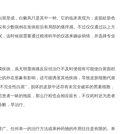
白斑形成，白癜风只是其中一种。它的临床表现为：皮损处肤色
仅有少数病例在发病前后有局部的瘙痒感。不过仅仅通过以上方
况，这时候就需要通过精准科学的仪器来确诊病情，并选择专业
膜疾病，虽无明显病痛反应但治疗不及时便很有可能使白斑面积
士的外在形象有影响，还可能诱发其他疾病，导致皮肤细胞代谢
“不完全性白斑”，损坏的皮肤中还存有未完全破坏的黑素细胞，
若患者一昧的拖延，那么疗程也会相应延长，不仅耗时还为患者
诊断，早治疗。
甚广。任何单一的治疗方法或单种药物的作用往往是有限的。单