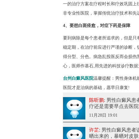
一的治疗方案在疗程时长和疗效巩固上
非专业性医院，掌握传统治疗技术和先
4、要想白斑痊愈，对症下药是保障
要到病除是每个患者所追求的，但是只
稳定期，在治疗前应进行严谨的诊断，
得分型、分色。病急乱投医反而会损伤
心，医师作基石,用先进的科技诊疗数
台州白癜风医院
温馨提醒：男性身体机
医院才是治病的基础，愿早日康复!
陈听鹏
: 男性白癜风
疗还是需要早点去医院
11月28日 19:01
许芷
: 男性白癜风患
晒出来的，暴晒对皮肤