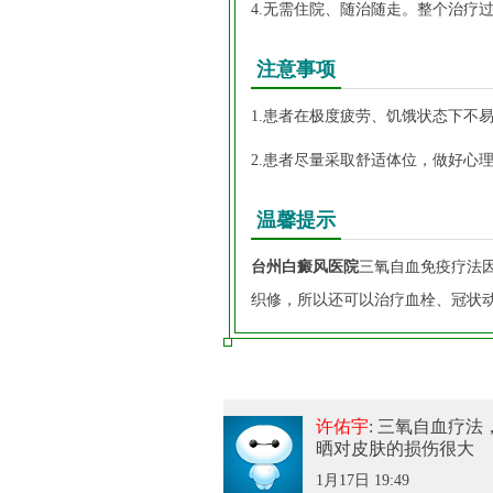
4.无需住院、随治随走。整个治疗
注意事项
1.患者在极度疲劳、饥饿状态下不
2.患者尽量采取舒适体位，做好心
温馨提示
台州白癜风医院
三氧自血免疫疗法
织修，所以还可以治疗血栓、冠状
许佑宇
: 三氧自血疗法
晒对皮肤的损伤很大
1月17日 19:49