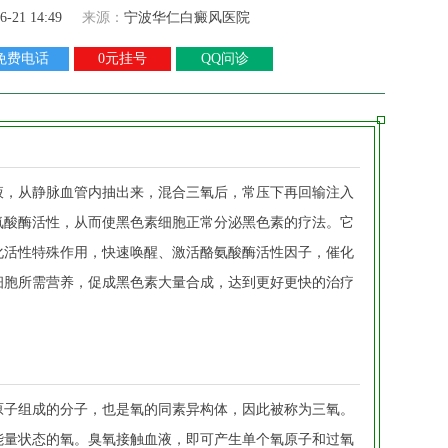
6-21 14:49
来源：
宁波华仁白癜风医院
免费电话
0元挂号
QQ问诊
液，从静脉血管内抽出来，混合三氧后，常压下再回输注入
氨酸酶活性，从而使黑色素细胞正常分泌黑色素的疗法。它
化活性特殊作用，快速唤醒、激活酪氨酸酶活性因子，催化
细胞所需营养，促成黑色素大量合成，达到更好更快的治疗
原子组成的分子，也是氧的同素异构体，因此被称为三氧。
能量状态的氧。臭氧接触血液，即可产生单个氧原子和过氧