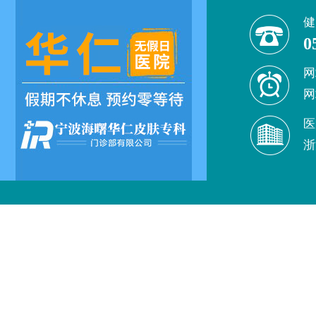
健
0
网
网
医
浙