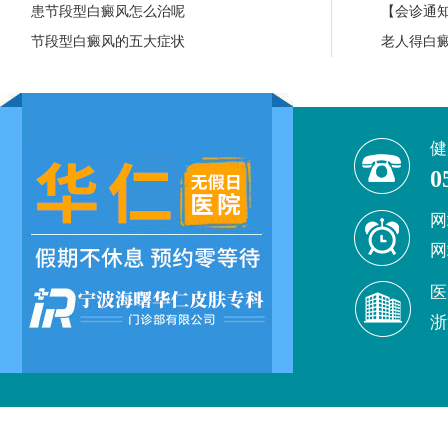
患节段型白癜风怎么治呢
【会诊通知
节段型白癜风的五大症状
老人得白
健
0
网
网
医
浙